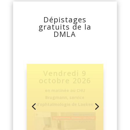
Dépistages
gratuits de la
DMLA
Lundi 12
octobre 2026
de
11 h à 16 h
au CHIREC-
Delta dans l’atrium du site
Delta
201 Bld du triomphe à
Auderghem