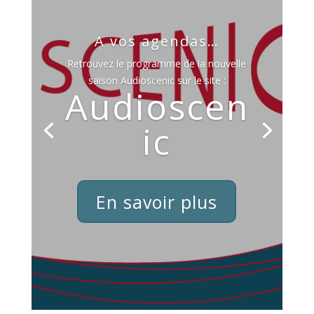
A vos agendas…
Retrouvez le programme de la nouvelle
saison Audioscenic sur le site :
Audioscen
ic
En savoir plus